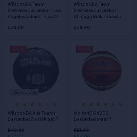
Wilson NBA Team
Wilson NBA Team
Premiere Basketbal - Los
Premiere Basketbal -
Angeles Lakers - maat 7
Chicago Bulls - maat 7
€78,00
€78,00
- 33%
- 33%
Out of stock
(4)
(4)
Wilson NBA Alle Teams
Molten BG4000
Basketbal Zwart Maat 7
Basketbal maat 7
€40,00
€81,00
€27,00
€54,00