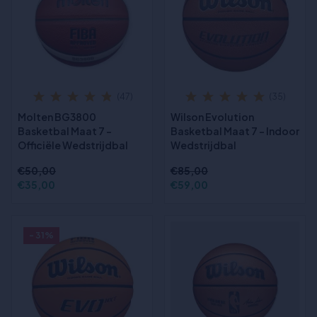
(47)
(35)
Molten BG3800
Wilson Evolution
Basketbal Maat 7 –
Basketbal Maat 7 – Indoor
Officiële Wedstrijdbal
Wedstrijdbal
€50,00
€85,00
€35,00
€59,00
- 31%