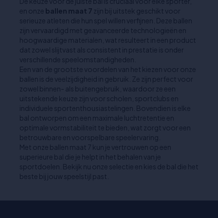
De keuze voor de juiste bal is cruciaal voor elke sporter,
en onze
ballen maat 7
zijn bij uitstek geschikt voor
serieuze atleten die hun spel willen verfijnen. Deze ballen
zijn vervaardigd met geavanceerde technologieën en
hoogwaardige materialen, wat resulteert in een product
dat zowel slijtvast als consistent in prestatie is onder
verschillende speelomstandigheden.
Een van de grootste voordelen van het kiezen voor onze
ballen is de veelzijdigheid in gebruik. Ze zijn perfect voor
zowel binnen- als buitengebruik, waardoor ze een
uitstekende keuze zijn voor scholen, sportclubs en
individuele sportenthousiastelingen. Bovendien is elke
bal ontworpen om een maximale luchtretentie en
optimale vormstabiliteit te bieden, wat zorgt voor een
betrouwbare en voorspelbare speelervaring.
Met onze ballen maat 7 kun je vertrouwen op een
superieure bal die je helpt in het behalen van je
sportdoelen. Bekijk nu onze selectie en kies de bal die het
beste bij jouw speelstijl past.