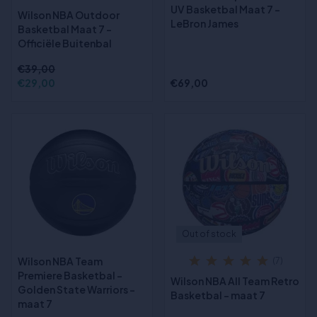
UV Basketbal Maat 7 -
Wilson NBA Outdoor
LeBron James
Basketbal Maat 7 –
Officiële Buitenbal
€39,00
€29,00
€69,00
Out of stock
Wilson NBA Team
(7)
Premiere Basketbal -
Wilson NBA All Team Retro
Golden State Warriors -
Basketbal - maat 7
maat 7