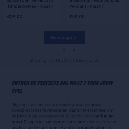
Basketbal - Minnesota
Basketbal - New Orleans
Timberwolves - maat 7
Pelicans - maat 7
€39,00
€39,00
Next page
1
2
3
Showing
1
to
40
of total
85
products
ONTDEK DE PERFECTE BAL MAAT 7 VOOR JOUW
SPEL
Als je op zoek bent naar de perfecte bal om jouw
sportprestaties te verbeteren, dan is het essentieel om
de juiste maat te overwegen. Onze collectie van
ballen
maat 7
is speciaal ontworpen om aan de behoeften van
professionele spelers en fervente sportliefhebbers te