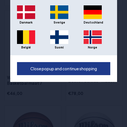
Danmark
Sverige
Deutschland
België
Suomi
Norge
Close popup and continue shopping
Wilson NBA Team
(9)
Premiere Basketbal -
Wilson Reaction Pro
Boston Celtics - maat 7
Basketbal maat 7
€46,00
€78,00