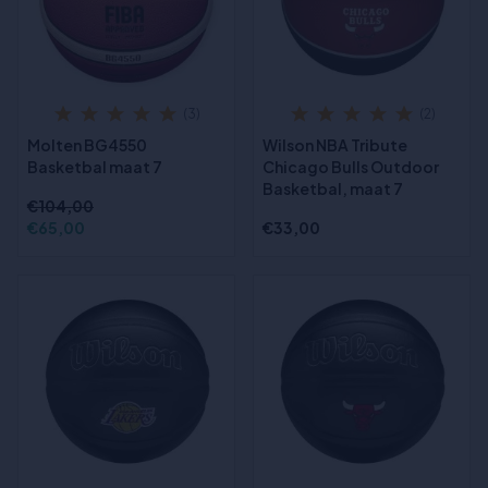
(3)
(2)
Molten BG4550
Wilson NBA Tribute
Basketbal maat 7
Chicago Bulls Outdoor
Basketbal, maat 7
€104,00
€65,00
€33,00