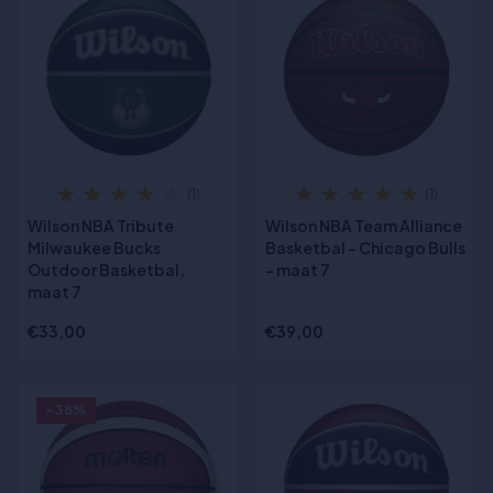
(1)
(1)
Wilson NBA Tribute
Wilson NBA Team Alliance
Milwaukee Bucks
Basketbal - Chicago Bulls
Outdoor Basketbal,
- maat 7
maat 7
€33,00
€39,00
- 38%