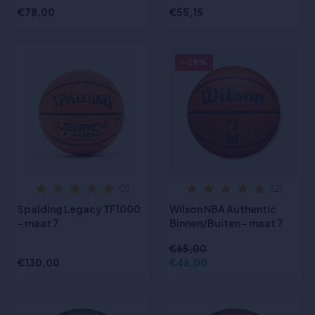
€78,00
€55,15
- 29%
(2)
(12)
Spalding Legacy TF1000
Wilson NBA Authentic
- maat 7
Binnen/Buiten - maat 7
€65,00
€130,00
€46,00