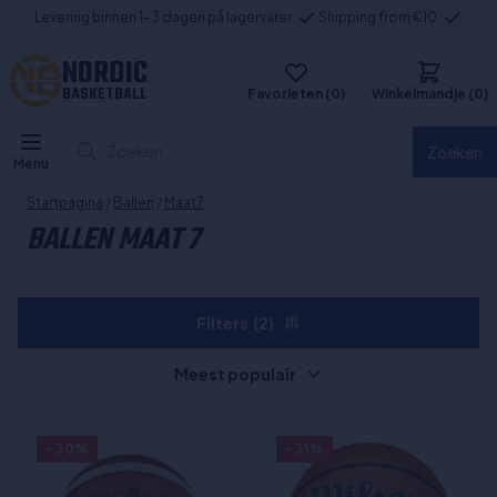
Levering binnen 1-3 dagen på lagervarer
Shipping from €10
NORDIC
BASKETBALL
Favorieten (0)
Winkelmandje (0)
Zoeken...
Zoeken
Menu
Startpagina
/
Ballen
/
Maat7
BALLEN MAAT 7
Filters
(2)
Meest populair
- 30%
- 31%