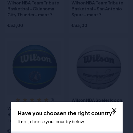
Wilson NBA Team Tribute
Wilson NBA Team Tribute
Basketbal - Oklahoma
Basketbal - San Antonio
City Thunder - maat 7
Spurs - maat 7
€33,00
€33,00
Wilson NBA Speler Icoon
(1)
UV Basketbal Maat 7 -
Wilson NBA Team Tribute
Giannis Antetokounmpo
Have you choosen the right country?
Basketbal - Minnesota
Timberwolves - maat 7
If not, choose your country below
€33,00
€69,00