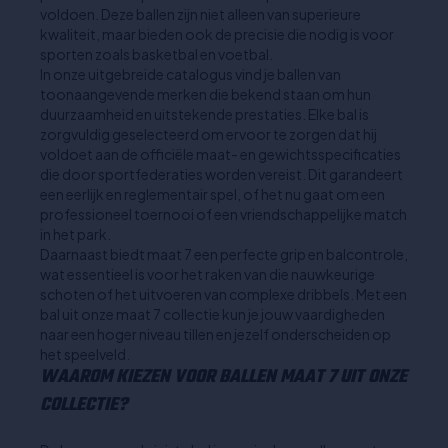
voldoen. Deze ballen zijn niet alleen van superieure
kwaliteit, maar bieden ook de precisie die nodig is voor
sporten zoals basketbal en voetbal.
In onze uitgebreide catalogus vind je ballen van
toonaangevende merken die bekend staan om hun
duurzaamheid en uitstekende prestaties. Elke bal is
zorgvuldig geselecteerd om ervoor te zorgen dat hij
voldoet aan de officiële maat- en gewichtsspecificaties
die door sportfederaties worden vereist. Dit garandeert
een eerlijk en reglementair spel, of het nu gaat om een
professioneel toernooi of een vriendschappelijke match
in het park.
Daarnaast biedt maat 7 een perfecte grip en balcontrole,
wat essentieel is voor het raken van die nauwkeurige
schoten of het uitvoeren van complexe dribbels. Met een
bal uit onze maat 7 collectie kun je jouw vaardigheden
naar een hoger niveau tillen en jezelf onderscheiden op
het speelveld.
WAAROM KIEZEN VOOR BALLEN MAAT 7 UIT ONZE
COLLECTIE?