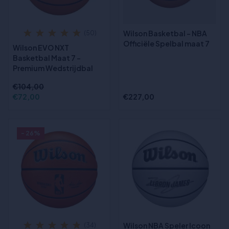
Wilson Basketbal - NBA
(50)
Officiële Spelbal maat 7
Wilson EVO NXT
Basketbal Maat 7 –
Premium Wedstrijdbal
€104,00
€72,00
€227,00
- 26%
Wilson NBA Speler Icoon
(34)