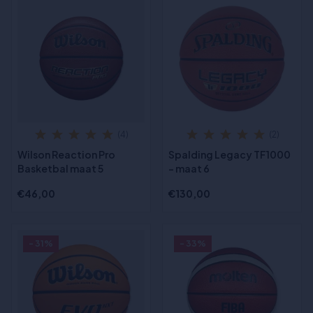
(4)
(2)
Wilson Reaction Pro
Spalding Legacy TF1000
Basketbal maat 5
- maat 6
€46,00
€130,00
- 31%
- 33%