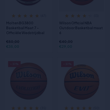
(47)
(13)
Molten BG3800
Wilson Official NBA
Basketbal Maat 7 –
Outdoor Basketbal maat
Officiële Wedstrijdbal
6
€50,00
€40,00
€35,00
€29,00
- 31%
- 31%
(35)
(50)