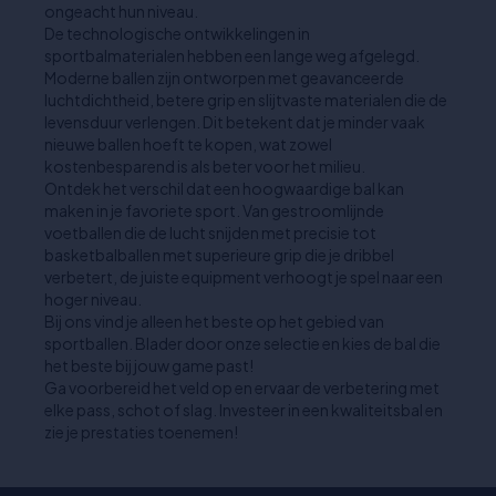
ongeacht hun niveau.
De technologische ontwikkelingen in
sportbalmaterialen hebben een lange weg afgelegd.
Moderne ballen zijn ontworpen met geavanceerde
luchtdichtheid, betere grip en slijtvaste materialen die de
levensduur verlengen. Dit betekent dat je minder vaak
nieuwe ballen hoeft te kopen, wat zowel
kostenbesparend is als beter voor het milieu.
Ontdek het verschil dat een hoogwaardige bal kan
maken in je favoriete sport. Van gestroomlijnde
voetballen die de lucht snijden met precisie tot
basketbalballen met superieure grip die je dribbel
verbetert, de juiste equipment verhoogt je spel naar een
hoger niveau.
Bij ons vind je alleen het beste op het gebied van
sportballen. Blader door onze selectie en kies de bal die
het beste bij jouw game past!
Ga voorbereid het veld op en ervaar de verbetering met
elke pass, schot of slag. Investeer in een kwaliteitsbal en
zie je prestaties toenemen!