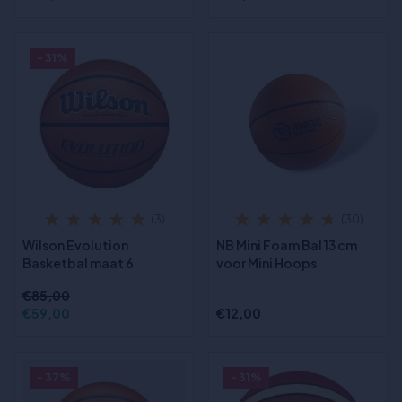
- 31%
(3)
(30)
Wilson Evolution
NB Mini Foam Bal 13 cm
Basketbal maat 6
voor Mini Hoops
€85,00
€59,00
€12,00
- 37%
- 31%