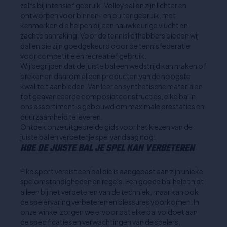
zelfs bij intensief gebruik. Volleyballen zijn lichter en
ontworpen voor binnen- en buitengebruik, met
kenmerken die helpen bij een nauwkeurige vlucht en
zachte aanraking. Voor de tennisliefhebbers bieden wij
ballen die zijn goedgekeurd door de tennisfederatie
voor competitie en recreatief gebruik.
Wij begrijpen dat de juiste bal een wedstrijd kan maken of
breken en daarom alleen producten van de hoogste
kwaliteit aanbieden. Van leer en synthetische materialen
tot geavanceerde composietconstructies, elke bal in
ons assortiment is gebouwd om maximale prestaties en
duurzaamheid te leveren.
Ontdek onze uitgebreide gids voor het kiezen van de
juiste bal en verbeter je spel vandaag nog!
HOE DE JUISTE BAL JE SPEL KAN VERBETEREN
Elke sport vereist een bal die is aangepast aan zijn unieke
spelomstandigheden en regels. Een goede bal helpt niet
alleen bij het verbeteren van de techniek, maar kan ook
de spelervaring verbeteren en blessures voorkomen. In
onze winkel zorgen we ervoor dat elke bal voldoet aan
de specificaties en verwachtingen van de spelers,