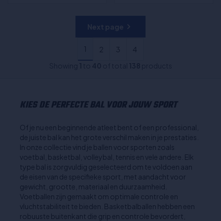
Next page
1
2
3
4
Showing
1
to
40
of total
138
products
KIES DE PERFECTE BAL VOOR JOUW SPORT
Of je nu een beginnende atleet bent of een professional,
de juiste bal kan het grote verschil maken in je prestaties.
In onze collectie vind je ballen voor sporten zoals
voetbal, basketbal, volleybal, tennis en vele andere. Elk
type bal is zorgvuldig geselecteerd om te voldoen aan
de eisen van de specifieke sport, met aandacht voor
gewicht, grootte, materiaal en duurzaamheid.
Voetballen zijn gemaakt om optimale controle en
vluchtstabiliteit te bieden. Basketbalballen hebben een
robuuste buitenkant die grip en controle bevordert,