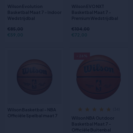
Wilson Evolution
Wilson EVO NXT
Basketbal Maat 7 – Indoor
Basketbal Maat 7 –
Wedstrijdbal
Premium Wedstrijdbal
€85,00
€104,00
€59,00
€72,00
- 26%
Wilson Basketbal - NBA
(34)
Officiële Spelbal maat 7
Wilson NBA Outdoor
Basketbal Maat 7 –
Officiële Buitenbal