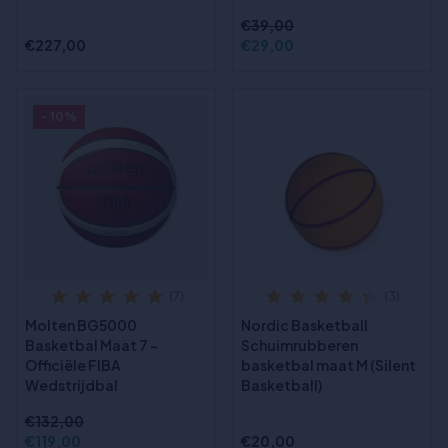
€39,00
€227,00
€29,00
- 10%
(7)
(3)
Molten BG5000
Nordic Basketball
Basketbal Maat 7 -
Schuimrubberen
Officiële FIBA
basketbal maat M (Silent
Wedstrijdbal
Basketball)
€132,00
€119,00
€20,00