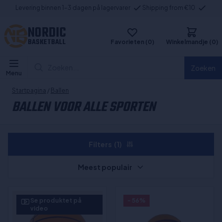
Levering binnen 1-3 dagen på lagervarer
Shipping from €10
NORDIC
BASKETBALL
Favorieten (0)
Winkelmandje (0)
Zoeken...
Zoeken
Menu
Startpagina
/
Ballen
BALLEN VOOR ALLE SPORTEN
Filters
(1)
Meest populair
Se produktet på
- 56%
video