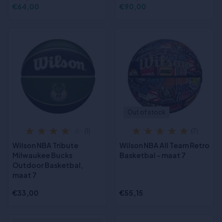
€64,00
€90,00
Out of stock
(1)
(7)
Wilson NBA Tribute
Wilson NBA All Team Retro
Milwaukee Bucks
Basketbal - maat 7
Outdoor Basketbal,
maat 7
€33,00
€55,15