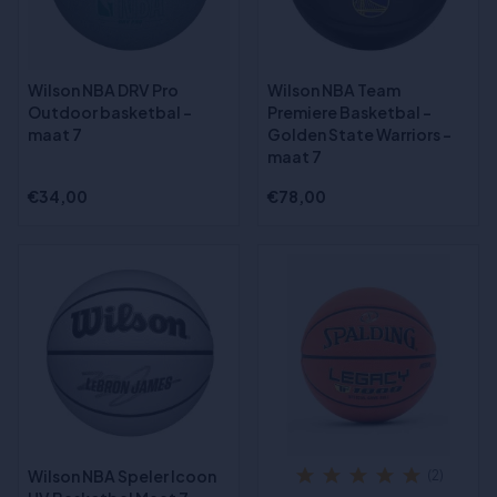
Wilson NBA DRV Pro
Wilson NBA Team
Outdoor basketbal -
Premiere Basketbal -
maat 7
Golden State Warriors -
maat 7
€34,00
€78,00
Wilson NBA Speler Icoon
(2)