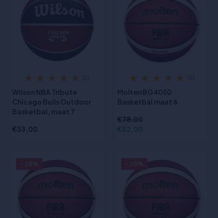
(2)
(5)
Wilson NBA Tribute
Molten BG4050
Chicago Bulls Outdoor
Basketbal maat 6
Basketbal, maat 7
€78,00
€33,00
€52,00
- 38%
- 38%