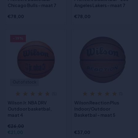
Chicago Bulls - maat 7
Angeles Lakers - maat 7
€78,00
€78,00
- 19%
Out of stock
(5)
(1)
Wilson Jr. NBA DRV
Wilson Reaction Plus
Outdoor basketbal,
Indoor/Outdoor
maat 4
Basketbal - maat 5
€26,00
€21,00
€37,00