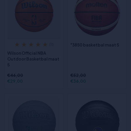
"3850 basketbal maat 5
(11)
Wilson Official NBA
Outdoor Basketbal maat
5
€46,00
€52,00
€29,00
€36,00