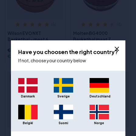
(5)
(4)
Wilson EVO NXT
Molten BG4000
Basketbal - maat 6
Basketbal maat 7
€104,00
€81,00
Have you choosen the right country?
€72,00
€54,00
If not, choose your country below
- 18%
Danmark
Sverige
Deutschland
België
Suomi
Norge
(5)
(1)