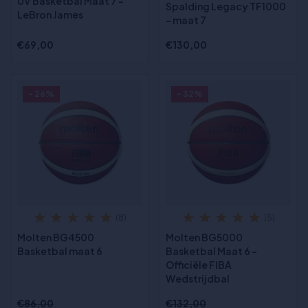
UV Basketbal Maat 7 -
Spalding Legacy TF1000
LeBron James
- maat 7
€69,00
€130,00
- 26%
- 32%
(8)
(5)
Molten BG4500
Molten BG5000
Basketbal maat 6
Basketbal Maat 6 -
Officiële FIBA
Wedstrijdbal
€86,00
€132,00