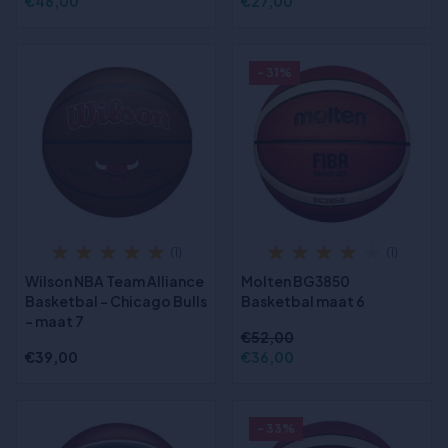
€46,00
€27,00
- 31%
(1)
(1)
Wilson NBA Team Alliance
Molten BG3850
Basketbal - Chicago Bulls
Basketbal maat 6
- maat 7
€52,00
€39,00
€36,00
- 33%