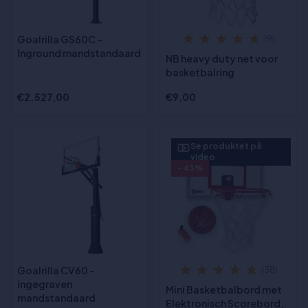
Goalrilla GS60C -
(9)
Inground mandstandaard
NB heavy duty net voor
basketbalring
€2.527,00
€9,00
Se produktet på
video
- 43%
Goalrilla CV60 -
(38)
ingegraven
Mini Basketbalbord met
mandstandaard
Elektronisch Scorebord,