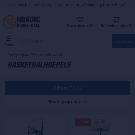
Levering binnen 1-3 dagen på lagervarer
Shipping from €10
NORDIC
BASKETBALL
Favorieten (0)
Winkelmandje (0)
Zoeken...
Zoeken
Menu
Startpagina
/
Basketbalhoepel
BASKETBALHOEPELS
Filters
(1)
Meest populair
- 29%