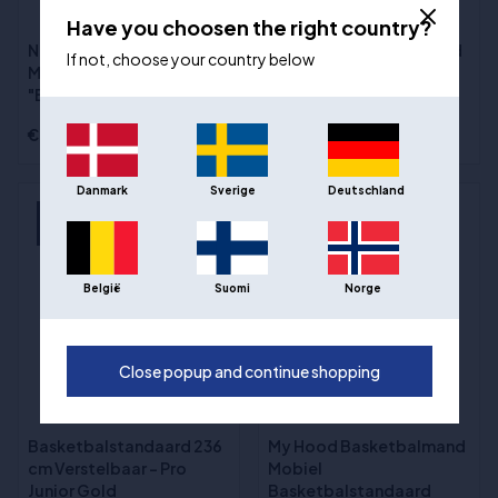
Have you choosen the right country?
Nordic Basketball
Goalrilla FT72 In-Ground
If not, choose your country below
Mobiele basketbalpaal
Basketbalstandaard
"Bronze"
€199,00
€2.592,00
Danmark
Sverige
Deutschland
Se produktet på
video
België
Suomi
Norge
Close popup and continue shopping
(5)
(1)
Basketbalstandaard 236
My Hood Basketbalmand
cm Verstelbaar – Pro
Mobiel
Junior Gold
Basketbalstandaard