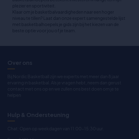
plezier en sportiviteit.
Klaar om je basketbalvaardigheden naar een hoger
niveau te tillen? Laat dan onze expert samengestelde lijst
met basketbalhoepels je gids zijn bij het kiezen van de
beste optie voor jou of je team.
Over ons
Bij Nordic Basketball zijn we experts met meer dan 8 jaar
ervaring in basketbal. Als je vragen hebt, neem dan gerust
contact met ons op en we zullen ons best doen om je te
helpen
Hulp & Ondersteuning
Chat: Open op weekdagen van 11:00-15:30 uur.