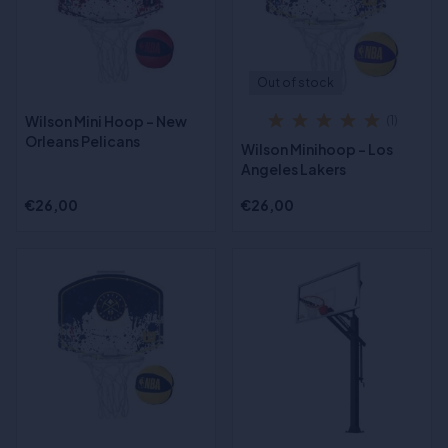
Out of stock
Wilson Mini Hoop - New
(1)
Orleans Pelicans
Wilson Minihoop - Los
Angeles Lakers
€26,00
€26,00