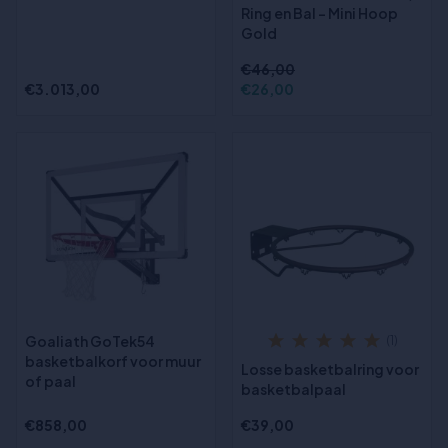
Ring en Bal – Mini Hoop
Gold
€46,00
€3.013,00
€26,00
Goaliath GoTek54
(1)
basketbalkorf voor muur
Losse basketbalring voor
of paal
basketbalpaal
€858,00
€39,00