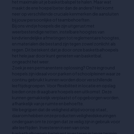
het maximale uit je basketbalspel te halen. Maar wat
maakt de ene hoepel beter dan de andere? Het komt
neer op verschillende cruciale kenmerken die aansluiten
bij jouw persoonlijke of teambehoeften.
Bij ons vind je hoepels die zijn uitgerust met
weerbestendige netten, instelbare hoogtes van
kindvriendelijke afmetingen tot reglementaire hoogtes,
en materialen die bestand zijn tegen zowel zonlicht als
regen. Dit betekent dat je door onze basketbalhoepels
het hele jaar door kunt genieten van basketbal,
ongeacht het weer.
Zoek je een permanentere oplossing? Onze inground
hoepels zijn ideaal voor parken of schoolpleinen waar ze
continu gebruikt kunnen worden door verschillende
leeftijdsgroepen. Voor flexibiliteit in locatie en opslag
bieden onze draagbare hoepels een uitkomst. Deze
kunnen gemakkelijk verplaatst of opgeborgen worden,
afhankelijk van je ruimte en behoefte.
We begrijpen dat de veiligheid altijd voorop staat,
daarom hebben onze producten veiligheidskeuringen
ondergaan om te zorgen dat ze veilig zijn in gebruik voor
alle leeftijden. Investeren in een van onze
basketbalhoepels betekent investeren in lange termijn