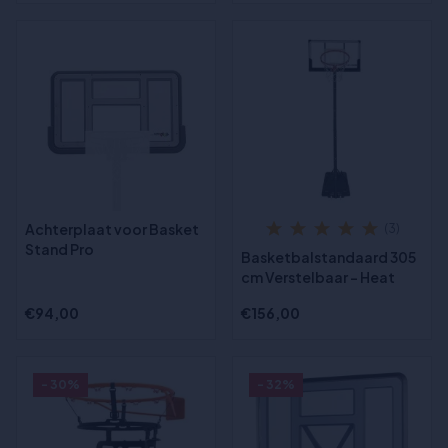
Achterplaat voor Basket
(3)
Stand Pro
Basketbalstandaard 305
cm Verstelbaar – Heat
€94,00
€156,00
- 30%
- 32%