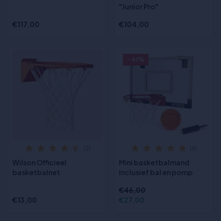
"Junior Pro"
€117,00
€104,00
- 41%
(2)
(6)
Wilson Officieel
Mini basketbalmand
basketbalnet
inclusief bal en pomp
€46,00
€13,00
€27,00