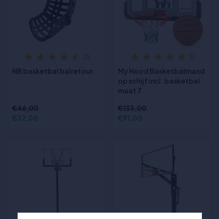
(2)
(1)
NB basketbal balretour
My Hood Basketbalmand
op schijf incl. basketbal
maat 7
€46,00
€133,00
€32,00
€91,00