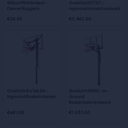
Wilson Mini Hoepel -
Goalrilla GS72C -
Denver Nuggets
Inground mandstandaard
€26,00
€2.462,00
Goaliath GoTek 54 -
Goaliath GB50 - In-
Inground Basketstander
Ground
Basketbalstandaard
€681,00
€1.037,00