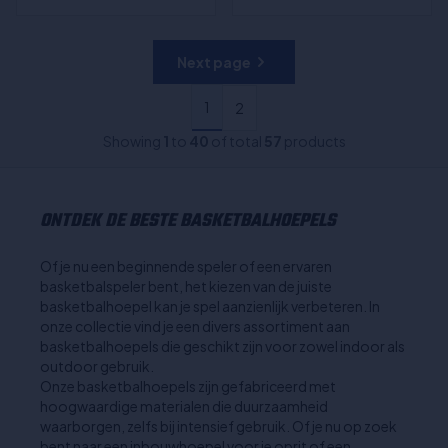
Next page
1
2
Showing
1
to
40
of total
57
products
ONTDEK DE BESTE BASKETBALHOEPELS
Of je nu een beginnende speler of een ervaren
basketbalspeler bent, het kiezen van de juiste
basketbalhoepel kan je spel aanzienlijk verbeteren. In
onze collectie vind je een divers assortiment aan
basketbalhoepels die geschikt zijn voor zowel indoor als
outdoor gebruik.
Onze basketbalhoepels zijn gefabriceerd met
hoogwaardige materialen die duurzaamheid
waarborgen, zelfs bij intensief gebruik. Of je nu op zoek
bent naar een inbouwhoepel voor je oprit of een