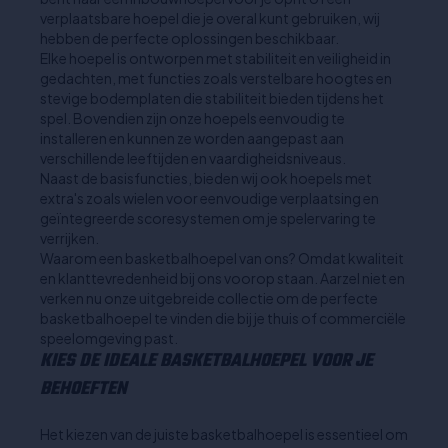
verplaatsbare hoepel die je overal kunt gebruiken, wij
hebben de perfecte oplossingen beschikbaar.
Elke hoepel is ontworpen met stabiliteit en veiligheid in
gedachten, met functies zoals verstelbare hoogtes en
stevige bodemplaten die stabiliteit bieden tijdens het
spel. Bovendien zijn onze hoepels eenvoudig te
installeren en kunnen ze worden aangepast aan
verschillende leeftijden en vaardigheidsniveaus.
Naast de basisfuncties, bieden wij ook hoepels met
extra's zoals wielen voor eenvoudige verplaatsing en
geïntegreerde scoresystemen om je spelervaring te
verrijken.
Waarom een basketbalhoepel van ons? Omdat kwaliteit
en klanttevredenheid bij ons voorop staan. Aarzel niet en
verken nu onze uitgebreide collectie om de perfecte
basketbalhoepel te vinden die bij je thuis of commerciële
speelomgeving past.
KIES DE IDEALE BASKETBALHOEPEL VOOR JE
BEHOEFTEN
Het kiezen van de juiste basketbalhoepel is essentieel om