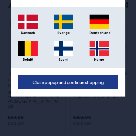
ANDERE POPULAIRE KEUZES VAN JOMA
- 9%
- 1%
Danmark
Sverige
Deutschland
België
Suomi
Norge
Joma Phoenix 3 Basketbal
Joma Lithium Zwart -
Close popup and continue shopping
Jersey - Groen
Basketbalschoenen
Sizes
:5XS / 116 cm, 4XS / 128
Sizes
:40, 41, 42, 42 ½, 43, 43
cm, 3XS / 140 cm, 2XS / 152 cm,
½, 44, 44 ½, 45, 46, 47, 48
XS / 164 cm, S, M, L, XL, 2XL, 3XL,
4XL
€22,00
€123,00
€20,00
€122,00