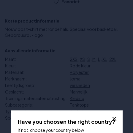
Favoriet
Korte productinformatie
Mouwloos t-shirt met ronde hals. Speciaal voor basketbal.
Geborduurd J-logo
Aanvullende informatie
Maat:
2XS
,
XS
,
S
,
M
,
L
,
XL
,
2XL
Kleur:
Rode kleur
Materiaal:
Polyester
Merknaam:
Joma
Leeftijdsgroep:
versneden
Geslacht:
Mannelijk
Trainingsmateriaal en uitrusting:
Kleding
Subcategorie:
Tanktops
Type sport:
Basketbal
Speciale aanbiedingen:
In de aanbieding
Have you choosen the right country?
If not, choose your country below