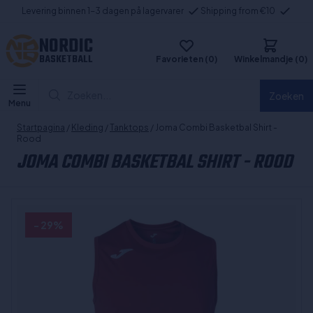
Levering binnen 1-3 dagen på lagervarer
Shipping from €10
NORDIC
BASKETBALL
Favorieten (0)
Winkelmandje (0)
Zoeken...
Zoeken
Menu
Startpagina
/
Kleding
/
Tanktops
/ Joma Combi Basketbal Shirt -
Rood
JOMA COMBI BASKETBAL SHIRT - ROOD
- 29%