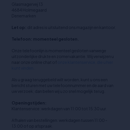
Glasmagervej 13
4684 Holmegaard
Denemarken
Let op:
dit adres is uitsluitend ons magazijn en kantoor.
Telefoon: momenteel gesloten.
Onze telefoonlijn is momenteel gesloten vanwege
uitzonderlijke drukte en zomervakantie. Wij verwijzen u
naar onze online chat of
onze klantenservice, die u hier
kunt vinden.
Als u graag teruggebeld wilt worden, kunt u ons een
bericht sturen met uw telefoonnummer en de aard van
uw verzoek; dan bellen wij u zo snel mogelijk terug.
Openingstijden:
Klantenservice: werkdagen van 11:00 tot 15:30 uur.
Afhalen van bestellingen: werkdagen tussen 11:00 -
13:00 of op afspraak.