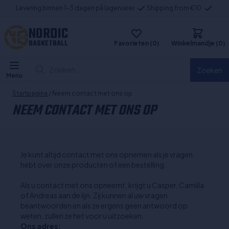
Levering binnen 1-3 dagen på lagervarer
Shipping from €10
NORDIC
BASKETBALL
Favorieten (0)
Winkelmandje (0)
Zoeken...
Zoeken
Menu
Startpagina
/ Neem contact met ons op
NEEM CONTACT MET ONS OP
Je kunt altijd contact met ons opnemen als je vragen
hebt over onze producten of een bestelling.
Als u contact met ons opneemt, krijgt u Casper, Camilla
of Andreas aan de lijn. Zij kunnen al uw vragen
beantwoorden en als ze ergens geen antwoord op
weten, zullen ze het voor u uitzoeken.
Ons adres: