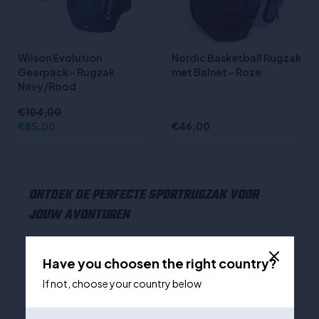
Wilson Evolution
Nordic Basketball Rugzak
Gearpack - Rugzak
met Balnet - Roze
Navy/Rood
€104,00
€85,00
€46,00
ONTDEK DE PERFECTE SPORTRUGZAK VOOR
JOUW AVONTUREN
Het vinden van de juiste rugzak is essentieel voor
Have you choosen the right country?
sportliefhebbers en outdoor-enthousiastelingen. Onze
collectie sportieve rugzakken is speciaal ontworpen om
If not, choose your country below
tegemoet te komen aan de behoeften van diverse
activiteiten, of je nu gaat wandelen, fietsen of gewoon
voor een daguitstap gaat. Elk model is gecreëerd met