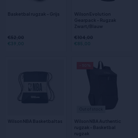
Basketbal rugzak - Grijs
Wilson Evolution
Gearpack - Rugzak
Zwart/Blauw
€52,00
€104,00
€39,00
€85,00
- 50%
Out of stock
Wilson NBA Basketbaltas
Wilson NBA Authentic
rugzak - Basketbal
rugzak