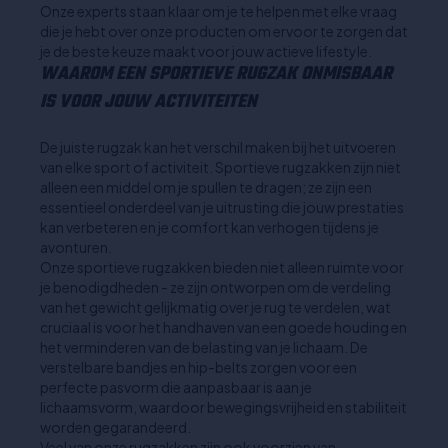
Onze experts staan klaar om je te helpen met elke vraag
die je hebt over onze producten om ervoor te zorgen dat
je de beste keuze maakt voor jouw actieve lifestyle.
WAAROM EEN SPORTIEVE RUGZAK ONMISBAAR
IS VOOR JOUW ACTIVITEITEN
De juiste rugzak kan het verschil maken bij het uitvoeren
van elke sport of activiteit. Sportieve rugzakken zijn niet
alleen een middel om je spullen te dragen; ze zijn een
essentieel onderdeel van je uitrusting die jouw prestaties
kan verbeteren en je comfort kan verhogen tijdens je
avonturen.
Onze sportieve rugzakken bieden niet alleen ruimte voor
je benodigdheden - ze zijn ontworpen om de verdeling
van het gewicht gelijkmatig over je rug te verdelen, wat
cruciaal is voor het handhaven van een goede houding en
het verminderen van de belasting van je lichaam. De
verstelbare bandjes en hip-belts zorgen voor een
perfecte pasvorm die aanpasbaar is aan je
lichaamsvorm, waardoor bewegingsvrijheid en stabiliteit
worden gegarandeerd.
Veel van onze rugzakken zijn ook voorzien van