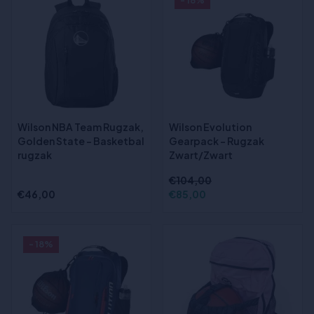
- 18%
Wilson NBA Team Rugzak,
Wilson Evolution
Golden State - Basketbal
Gearpack - Rugzak
rugzak
Zwart/Zwart
€104,00
€46,00
€85,00
- 18%