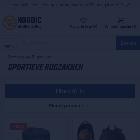
Levering binnen 1-3 dagen på lagervarer
Shipping from €10
NORDIC
BASKETBALL
Favorieten (0)
Winkelmandje (0)
Zoeken...
Zoeken
Menu
Startpagina
/
Rugzakken
SPORTIEVE RUGZAKKEN
Filters
(1)
Meest populair
- 25%