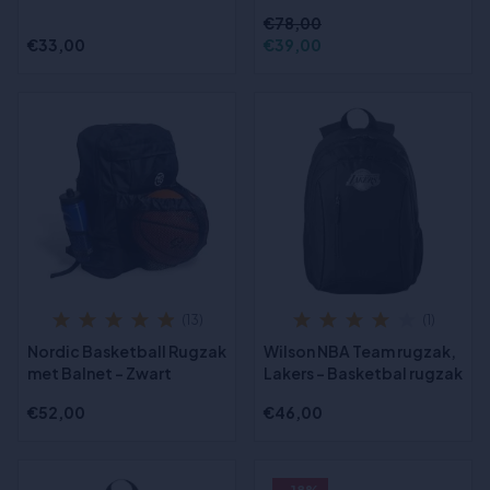
€78,00
€33,00
€39,00
(13)
(1)
Nordic Basketball Rugzak
Wilson NBA Team rugzak,
met Balnet - Zwart
Lakers - Basketbal rugzak
€52,00
€46,00