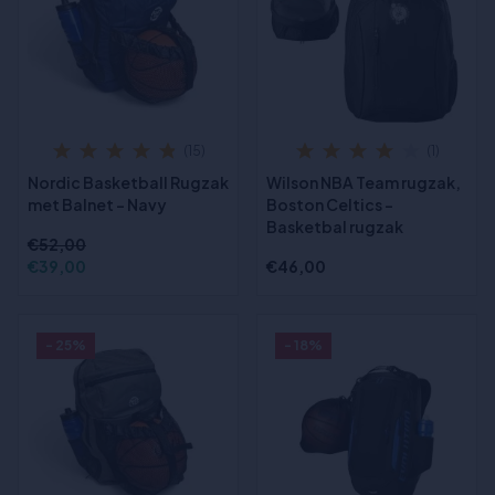
(15)
(1)
Nordic Basketball Rugzak
Wilson NBA Team rugzak,
met Balnet - Navy
Boston Celtics -
Basketbal rugzak
€52,00
€39,00
€46,00
- 25%
- 18%