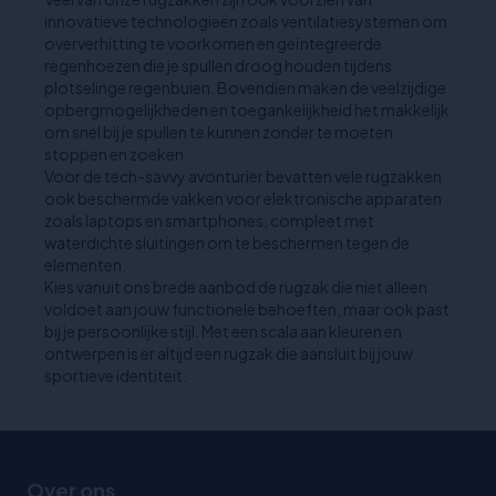
innovatieve technologieën zoals ventilatiesystemen om
oververhitting te voorkomen en geïntegreerde
regenhoezen die je spullen droog houden tijdens
plotselinge regenbuien. Bovendien maken de veelzijdige
opbergmogelijkheden en toegankelijkheid het makkelijk
om snel bij je spullen te kunnen zonder te moeten
stoppen en zoeken.
Voor de tech-savvy avonturier bevatten vele rugzakken
ook beschermde vakken voor elektronische apparaten
zoals laptops en smartphones, compleet met
waterdichte sluitingen om te beschermen tegen de
elementen.
Kies vanuit ons brede aanbod de rugzak die niet alleen
voldoet aan jouw functionele behoeften, maar ook past
bij je persoonlijke stijl. Met een scala aan kleuren en
ontwerpen is er altijd een rugzak die aansluit bij jouw
sportieve identiteit.
Over ons