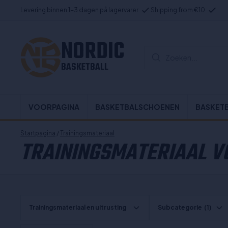
Levering binnen 1-3 dagen på lagervarer
Shipping from €10
NORDIC
Zoeken...
BASKETBALL
VOORPAGINA
BASKETBALSCHOENEN
BASKET
Startpagina
/
Trainingsmateriaal
TRAININGSMATERIAAL V
Trainingsmateriaal en uitrusting
Subcategorie
(1)