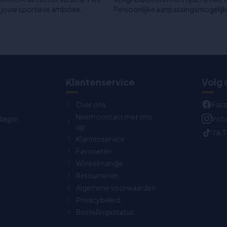
 jouw sportieve ambities.
Persoonlijke aanpassingsmogelijk
Klantenservice
Volg 
Over ons
Fac
Neem contact met ons
dagen
Ins
op
Tik
Klantenservice
Favorieten
Winkelmandje
Retourneren
Algemene voorwaarden
Privacybeleid
Bestellingsstatus