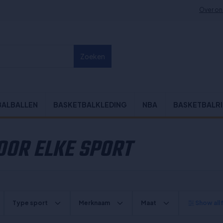
Over on
Zoeken
BALBALLEN
BASKETBALKLEDING
NBA
BASKETBALR
OOR ELKE SPORT
Type sport
Merknaam
Maat
Show all f