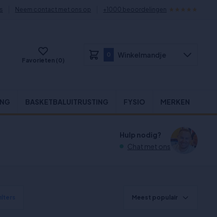
s
Neem contact met ons op
+1000 beoordelingen
Winkelmandje
0
Favorieten (0)
ING
BASKETBALUITRUSTING
FYSIO
MERKEN
Hulp nodig?
Chat met ons
ilters
Meest populair