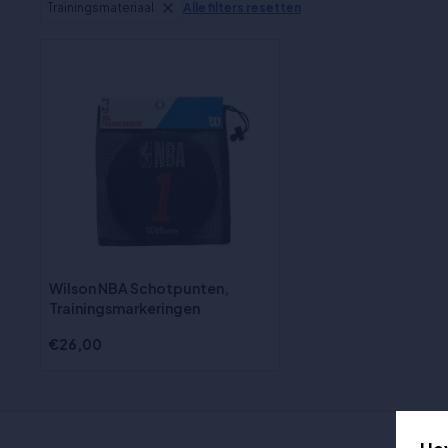
Trainingsmateriaal
Alle filters resetten
Wilson NBA Schotpunten,
Trainingsmarkeringen
€26,00