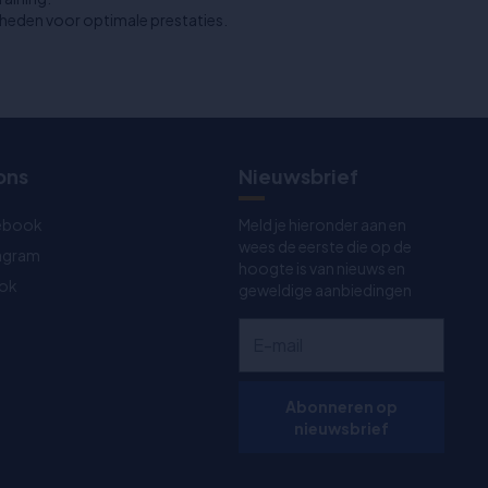
heden voor optimale prestaties.
ons
Nieuwsbrief
ebook
Meld je hieronder aan en
wees de eerste die op de
tagram
hoogte is van nieuws en
Tok
geweldige aanbiedingen
Abonneren op
nieuwsbrief