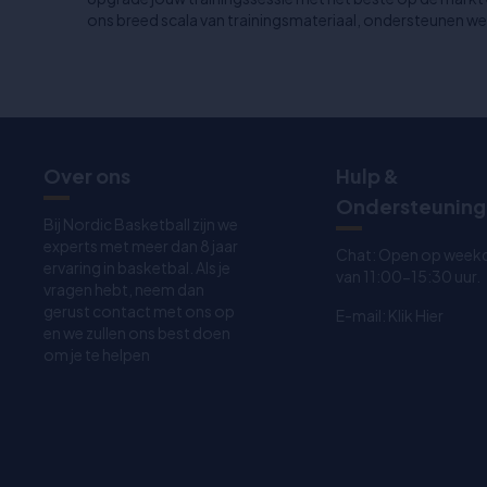
ons breed scala van trainingsmateriaal, ondersteunen we
Over ons
Hulp &
Ondersteuning
Bij Nordic Basketball zijn we
experts met meer dan 8 jaar
Chat: Open op week
ervaring in basketbal. Als je
van 11:00-15:30 uur.
vragen hebt, neem dan
gerust contact met ons op
E-mail:
Klik Hier
en we zullen ons best doen
om je te helpen