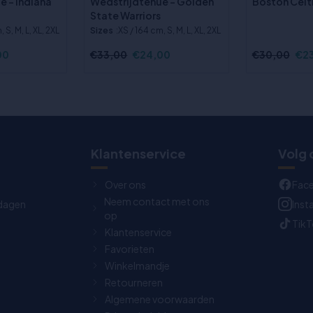
e - Indiana
Wedstrijdtenue - Golden
Boston Celt
State Warriors
, S, M, L, XL, 2XL
Sizes
:XS / 164 cm, S, M, L, XL, 2XL
00
€33,00
€24,00
€30,00
€2
Klantenservice
Volg 
Over ons
Fac
Neem contact met ons
dagen
Ins
op
Tik
Klantenservice
Favorieten
Winkelmandje
Retourneren
Algemene voorwaarden