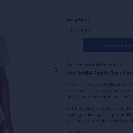
Vælg Maat
Aan winkelma
Korte productinformatie
New Era NBA Regular Tee - Klass
Toon je liefde voor de NBA in stijl
iedereen die zijn team wil vertegen
tijdloos ontwerp combineert dit T-
Het T-shirt is gemaakt van zacht 
trainingen als dagelijks gebruik. H
voor een authentieke look die past 
Details: