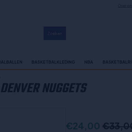
Over on
Zoeken
BALBALLEN
BASKETBALKLEDING
NBA
BASKETBALR
s
 DENVER NUGGETS
€24,00
€33,0