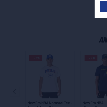
AN
- 27%
- 27%
New Era NBA Normaal Tee -
New Era NBA