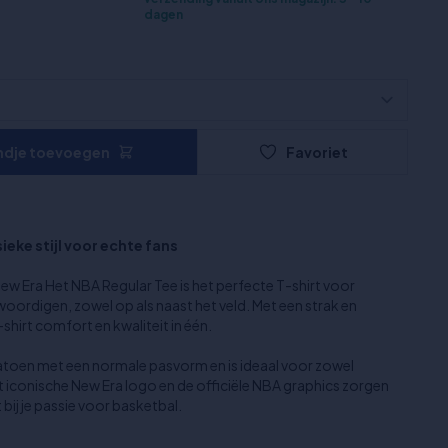
dagen
ndje toevoegen
Favoriet
ieke stijl voor echte fans
! New Era Het NBA Regular Tee is het perfecte T-shirt voor
woordigen, zowel op als naast het veld. Met een strak en
shirt comfort en kwaliteit in één.
katoen met een normale pasvorm en is ideaal voor zowel
et iconische New Era logo en de officiële NBA graphics zorgen
bij je passie voor basketbal.