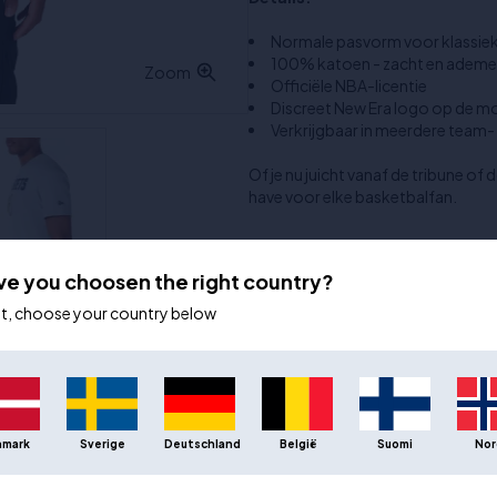
Normale pasvorm voor klassie
100% katoen - zacht en ademe
Zoom
Officiële NBA-licentie
Discreet New Era logo op de 
Verkrijgbaar in meerdere team- 
Of je nu juicht vanaf de tribune of
have voor elke basketbalfan.
Aanvullende informatie
ve you choosen the right country?
Maat:
Kleur:
ot, choose your country below
Materiaal:
Merknaam:
Leeftijdsgroep:
Geslacht:
Trainingsmateriaal en uitrusting:
nmark
Sverige
Deutschland
België
Suomi
Nor
Subcategorie:
Type sport: