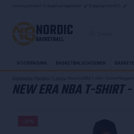
Levering binnen 1-3 dagen på lagervarer
Shipping from €10
NORDIC
Zoeken...
BASKETBALL
VOORPAGINA
BASKETBALSCHOENEN
BASKET
Startpagina
/
Kleding
/
T-shirts
/ New Era NBA T-shirt - Denver Nugget
NEW ERA NBA T-SHIRT -
- 27%