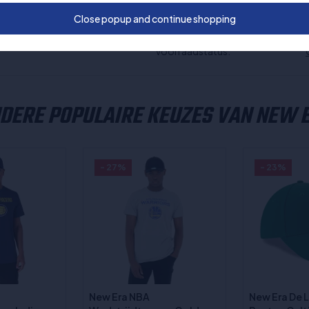
Speeloppervlak:
Close popup and continue shopping
De competitie:
Speciale aanbiedingen:
Voorraadstatus:
DERE POPULAIRE KEUZES VAN NEW 
- 27%
- 23%
New Era NBA
New Era De L