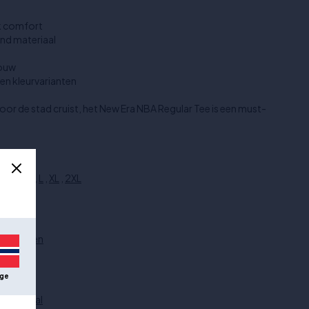
k comfort
nd materiaal
mouw
en kleurvarianten
 door de stad cruist, het New Era NBA Regular Tee is een must-
XS
,
S
,
M
,
L
,
XL
,
2XL
Grijs
Katoen
New Era
versneden
unisex
Kleding
ge
T-shirts
Basketbal