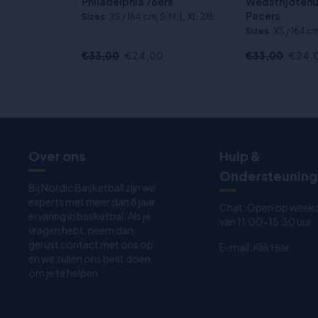
Philadelphia 76ers
Wedstrijdtenu
Pacers
Sizes
:XS / 164 cm, S, M, L, XL, 2XL
Sizes
:XS / 164 cm
€33,00
€24,00
€33,00
€24,
Over ons
Hulp &
Ondersteuning
Bij Nordic Basketball zijn we
experts met meer dan 8 jaar
Chat: Open op week
ervaring in basketbal. Als je
van 11:00-15:30 uur.
vragen hebt, neem dan
gerust contact met ons op
E-mail:
Klik Hier
en we zullen ons best doen
om je te helpen