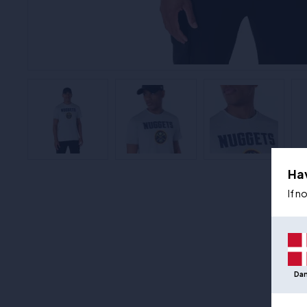
Ha
If n
Da