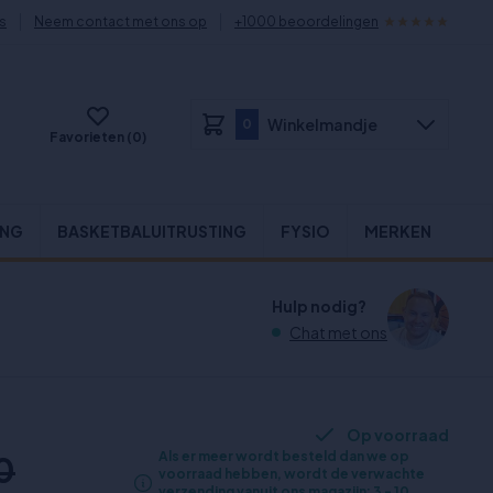
s
Neem contact met ons op
+1000 beoordelingen
Winkelmandje
0
Favorieten (0)
ING
BASKETBALUITRUSTING
FYSIO
MERKEN
Hulp nodig?
Chat met ons
Op voorraad
Als er meer wordt besteld dan we op
0
voorraad hebben, wordt de verwachte
verzending vanuit ons magazijn: 3 - 10