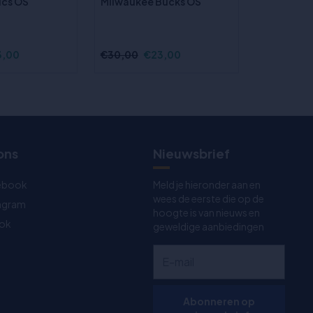
ics OS
Milwaukee Bucks OS
3,00
€30,00
€23,00
€30,00
€
ons
Nieuwsbrief
ebook
Meld je hieronder aan en
wees de eerste die op de
tagram
hoogte is van nieuws en
Tok
geweldige aanbiedingen
Abonneren op