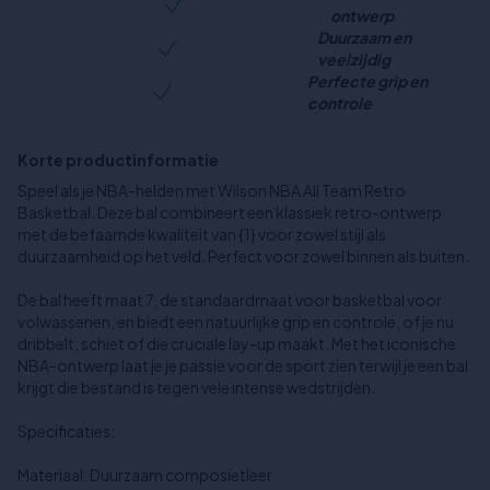
ontwerp
Duurzaam en
veelzijdig
Perfecte grip en
controle
Korte productinformatie
Speel als je NBA-helden met Wilson NBA All Team Retro
Basketbal. Deze bal combineert een klassiek retro-ontwerp
met de befaamde kwaliteit van {1} voor zowel stijl als
duurzaamheid op het veld. Perfect voor zowel binnen als buiten.
De bal heeft maat 7, de standaardmaat voor basketbal voor
volwassenen, en biedt een natuurlijke grip en controle, of je nu
dribbelt, schiet of die cruciale lay-up maakt. Met het iconische
NBA-ontwerp laat je je passie voor de sport zien terwijl je een bal
krijgt die bestand is tegen vele intense wedstrijden.
Specificaties:
Materiaal: Duurzaam composietleer