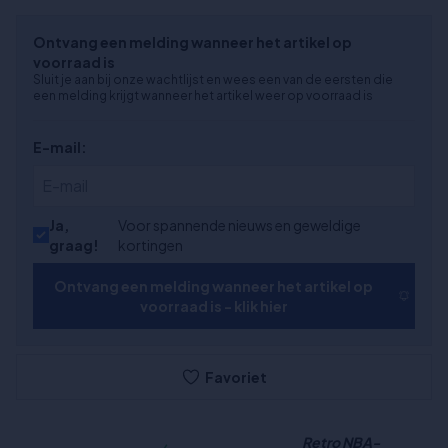
Ontvang een melding wanneer het artikel op
voorraad is
Sluit je aan bij onze wachtlijst en wees een van de eersten die
een melding krijgt wanneer het artikel weer op voorraad is
E-mail:
Ja,
Voor spannende nieuws en geweldige
graag!
kortingen
Ontvang een melding wanneer het artikel op
voorraad is - klik hier
Favoriet
Retro NBA-