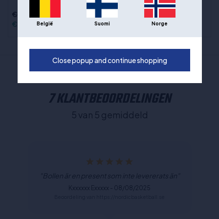
€40,00
€85,00
€29,00
€59,00
België
Suomi
Norge
Close popup and continue shopping
7 KLANTBEOORDELINGEN
5 van 5 gemiddeld
"Bollen är en present som inte levererats än"
Kxxxxxx Exxxxx - 08/08/2025
Beoordeling van https://nordicbasketball.se