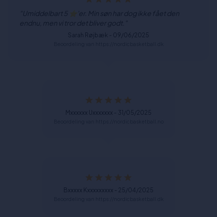
"Umiddelbart 5 ⭐'er. Min søn har dog ikke fået den
endnu, men vi tror det bliver godt."
Sarah Røjbæk - 09/06/2025
Beoordeling van https://nordicbasketball.dk
Mxxxxxx Uxxxxxxx - 31/05/2025
Beoordeling van https://nordicbasketball.no
Bxxxxx Kxxxxxxxxx - 25/04/2025
Beoordeling van https://nordicbasketball.dk