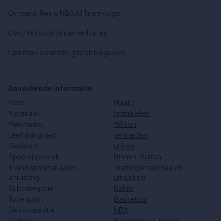
Ontwerp: Retro NBA All Team-logo
Geschikt voor binnen en buiten
Optimale controle, grip en balgevoel
Aanvullende informatie
Maat:
Maat 7
Materiaal:
Imitatieleer
Merknaam:
Wilson
Leeftijdsgroep:
versneden
Geslacht:
unisex
Speeloppervlak:
Binnen
,
Buiten
Trainingsmateriaal en
Trainingsmateriaal en
uitrusting:
uitrusting
Subcategorie:
Ballen
Type sport:
Basketbal
De competitie:
NBA
Collectie:
Kerstcadeau-ideeën