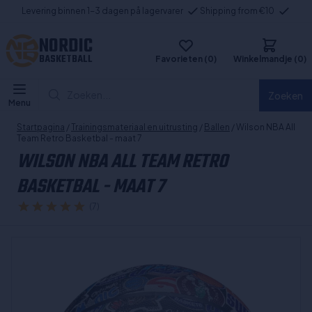
Levering binnen 1-3 dagen på lagervarer
Shipping from €10
NORDIC
BASKETBALL
Favorieten (0)
Winkelmandje (0)
Zoeken...
Zoeken
Menu
Startpagina
/
Trainingsmateriaal en uitrusting
/
Ballen
/ Wilson NBA All
Team Retro Basketbal - maat 7
WILSON NBA ALL TEAM RETRO
BASKETBAL - MAAT 7
(7)