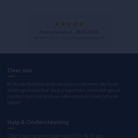
Marlene Sørensen - 08/03/2025
Beoordeling van https://nordicbasketball.dk
Over ons
Bij Nordic Basketball zijn we experts met meer dan 8 jaar
ervaring in basketbal. Als je vragen hebt, neem dan gerust
contact met ons op en we zullen ons best doen om je te
helpen
Hulp & Ondersteuning
Chat: Open op weekdagen van 11:00-15:30 uur.