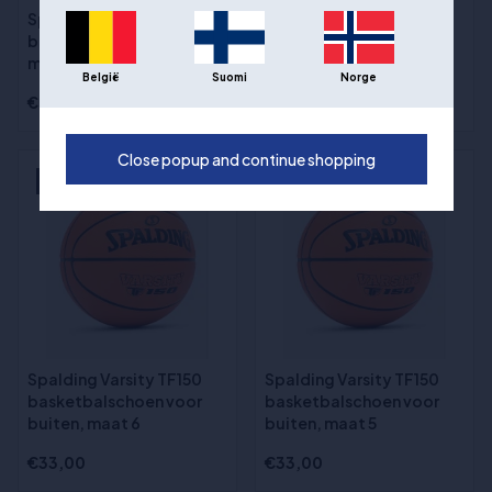
Spalding Layup TF50
Spalding Varsity TF150
basketbal voor buiten,
basketbalschoen voor
maat 7
buiten, maat 7
België
Suomi
Norge
€20,00
€33,00
Close popup and continue shopping
NYHED
NYHED
Spalding Varsity TF150
Spalding Varsity TF150
basketbalschoen voor
basketbalschoen voor
buiten, maat 6
buiten, maat 5
€33,00
€33,00