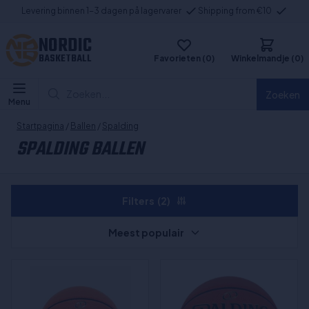
Levering binnen 1-3 dagen på lagervarer
Shipping from €10
NORDIC
BASKETBALL
Favorieten (0)
Winkelmandje (0)
Zoeken...
Zoeken
Menu
Startpagina
/
Ballen
/
Spalding
SPALDING BALLEN
Filters
(2)
Meest populair