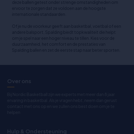
deze ballen getest onder strenge omstandigheden om
ervoor te zorgen dat ze voldoen aan de hoogste
internationale standaarden.
Of je nu de voorkeur geeft aan basketbal, voetbal of een
andere balsport, Spalding biedt topkwaliteit die helpt
om je spel naar een hoger niveau te tillen. Kies voor de
duurzaamheid, het comfort en de prestaties van
Spalding ballen en zet de eerste stap naar beter sporten.
Over ons
Bij Nordic Basketball zijn we experts met meer dan 8 jaar
ervaring in basketbal. Als je vragen hebt, neem dan gerust
contact met ons op en we zullen ons best doen om je te
helpen
Hulp & Ondersteuning