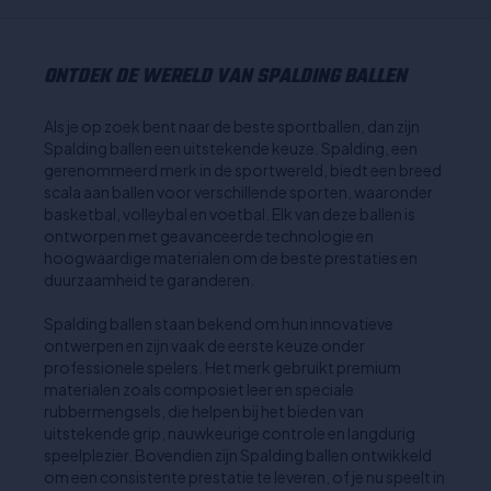
ONTDEK DE WERELD VAN SPALDING BALLEN
Als je op zoek bent naar de beste sportballen, dan zijn
Spalding ballen een uitstekende keuze. Spalding, een
gerenommeerd merk in de sportwereld, biedt een breed
scala aan ballen voor verschillende sporten, waaronder
basketbal, volleybal en voetbal. Elk van deze ballen is
ontworpen met geavanceerde technologie en
hoogwaardige materialen om de beste prestaties en
duurzaamheid te garanderen.
Spalding ballen staan bekend om hun innovatieve
ontwerpen en zijn vaak de eerste keuze onder
professionele spelers. Het merk gebruikt premium
materialen zoals composiet leer en speciale
rubbermengsels, die helpen bij het bieden van
uitstekende grip, nauwkeurige controle en langdurig
speelplezier. Bovendien zijn Spalding ballen ontwikkeld
om een consistente prestatie te leveren, of je nu speelt in