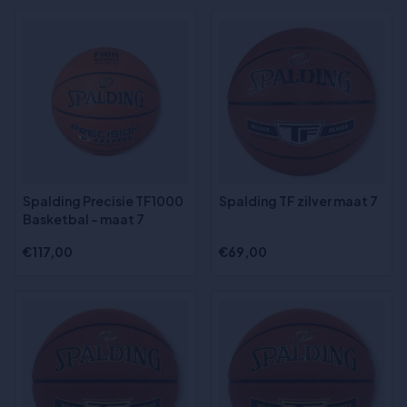
Spalding Precisie TF1000
Spalding TF zilver maat 7
Basketbal - maat 7
€117,00
€69,00