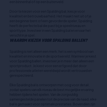
een binnenhal of op een buitenveld.
Door te kiezen voor een Spalding bal, kies je voor
kwaliteit en betrouwbaarheid. Het maakt niet uit of je
een beginner bent of een gevorderde speler, Spalding
heeft de perfecte bal die past bij je speelniveau en
sporttype. Investeer in een Spalding bal en ervaar het
verschil in je spel.
WAAROM KIEZEN VOOR SPALDING BALLEN?
Spalding is niet alleen een merk; het is een symbool van
kwaliteit en innovatie in de sportwereld. Wanneer je kiest
voor Spalding ballen, investeer je in meer dan alleen een
sportproduct. Je kiest voor een erfgoed dat door
professionele atleten wereldwijd wordt vertrouwd en
gerespecteerd.
Elke Spalding bal is ontworpen met oog voor detail,
zodat spelers van elk niveau de best mogelijke ervaring
hebben tijdens het spelen. Van de zorgvuldig
samengestelde panelen tot de precisie van de naad, elke
bal is gemaakt voor optimale prestaties. Bovendien zijn