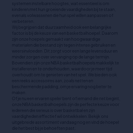
systemen instelbare hoogtes, wat essentieel is om
kinderen met hun groeiende vaardigheden bij te staan,
evenals volwassenen die hun spel willen aanpassen of
verbeteren.
Wij begrijpen dat duurzaamheid ook een belangrijke
factor is bij de keuze van een basketbalhoepel. Daarom
zijn onze hoepels gemaakt van hoogwaardige
materialen die bestand zijn tegen intense gebruiken en
weersinvloeden. Dit zorgt voor een lange levensduur en
minder zorgen over vervanging op de lange termijn.
Bovendien zijn onze NBA basketbalhoepels makkelijk te
installeren en te onderhouden, waardoor je meer tijd
overhoudt om te genieten van het spel. We bieden ook
een reeks accessoires aan, zoals netten en
beschermende padding, om je ervaring nog beter te
maken.
Of je nu een ervaren speler bent of iemand die net begint,
onze NBA basketbalhoepels zijn de perfecte keuze voor
iedereen die serieus is over basketbal en zijn
vaardigheden effectief wil ontwikkelen. Bekijk ons
uitgebreide assortiment vandaag nog en vind de hoepel
die het best bij je behoeften past.