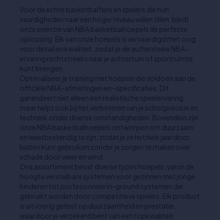
Voor de echte basketbalfans en spelers die hun
vaardigheden naar een hoger niveau willen tillen, biedt
onze selectie van NBA basketbalhoepels de perfecte
oplossing. Elk van onze hoepels is vervaardigd met oog
voor detail en kwaliteit, zodat je de authentieke NBA-
ervaring rechtstreeks naar je achtertuin of sportruimte
kunt brengen.
Optimaliseer je training met hoepels die voldoen aan de
officiële NBA-afmetingen en -specificaties. Dit
garandeert niet alleen een realistische speelervaring,
maar helpt ook bij het verbeteren van je schotprecisie en
techniek onder diverse omstandigheden. Bovendien zijn
onze NBA basketbalhoepels ontworpen om duurzaam
en weerbestendig te zijn, zodat je ze het hele jaar door
buiten kunt gebruiken zonder je zorgen te maken over
schade door weer en wind.
Ons assortiment bevat diverse types hoepels, van in de
hoogte verstelbare systemen voor gezinnen met jonge
kinderen tot professionele in-ground systemen die
gebruikt worden door competitieve spelers. Elk product
is uitvoerig getest op duurzaamheid en prestatie,
waardoor je verzekerd bent van een topkwaliteit