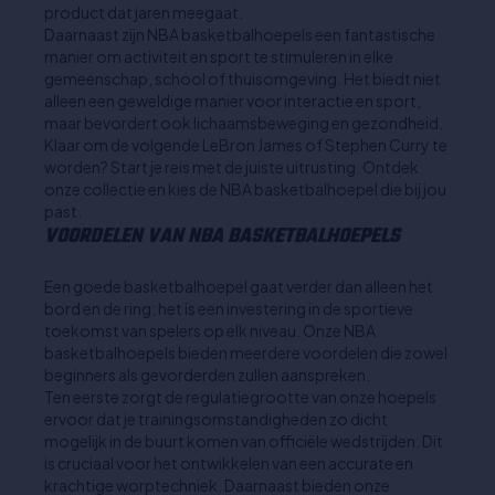
product dat jaren meegaat.
Daarnaast zijn NBA basketbalhoepels een fantastische
manier om activiteit en sport te stimuleren in elke
gemeenschap, school of thuisomgeving. Het biedt niet
alleen een geweldige manier voor interactie en sport,
maar bevordert ook lichaamsbeweging en gezondheid.
Klaar om de volgende LeBron James of Stephen Curry te
worden? Start je reis met de juiste uitrusting. Ontdek
onze collectie en kies de NBA basketbalhoepel die bij jou
past.
VOORDELEN VAN NBA BASKETBALHOEPELS
Een goede basketbalhoepel gaat verder dan alleen het
bord en de ring; het is een investering in de sportieve
toekomst van spelers op elk niveau. Onze NBA
basketbalhoepels bieden meerdere voordelen die zowel
beginners als gevorderden zullen aanspreken.
Ten eerste zorgt de regulatiegrootte van onze hoepels
ervoor dat je trainingsomstandigheden zo dicht
mogelijk in de buurt komen van officiële wedstrijden. Dit
is cruciaal voor het ontwikkelen van een accurate en
krachtige worptechniek. Daarnaast bieden onze