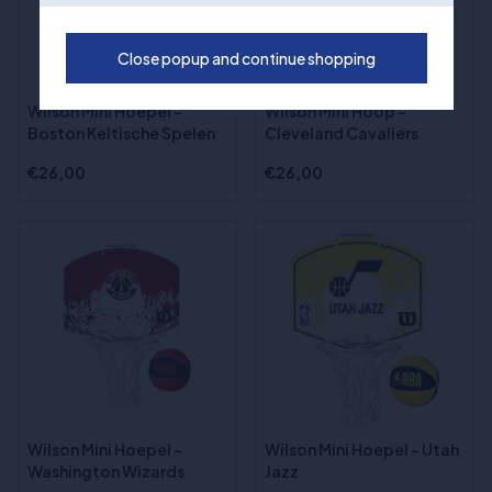
Close popup and continue shopping
Wilson Mini Hoepel -
Wilson Mini Hoop -
Boston Keltische Spelen
Cleveland Cavaliers
€26,00
€26,00
Wilson Mini Hoepel -
Wilson Mini Hoepel - Utah
Washington Wizards
Jazz