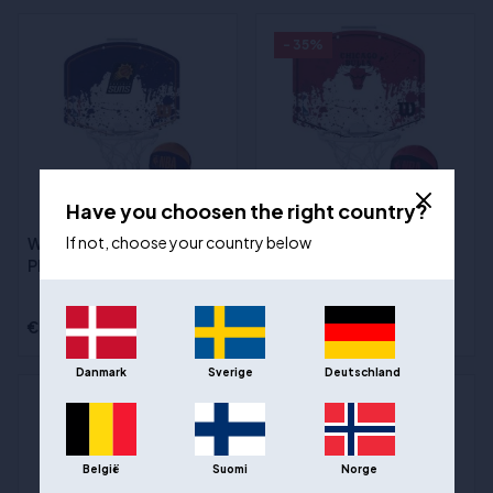
- 35%
Have you choosen the right country?
If not, choose your country below
Wilson Mini Hoepel -
Wilson Mini Hoop -
Phoenix Suns
Chicago Bulls
€26,00
€26,00
€17,00
Danmark
Sverige
Deutschland
België
Suomi
Norge