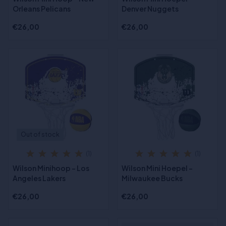
Orleans Pelicans
Denver Nuggets
€26,00
€26,00
Out of stock
(1)
(1)
Wilson Minihoop - Los
Wilson Mini Hoepel -
Angeles Lakers
Milwaukee Bucks
€26,00
€26,00