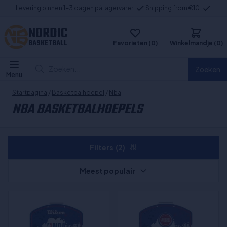
Levering binnen 1-3 dagen på lagervarer
Shipping from €10
NORDIC
BASKETBALL
Favorieten (0)
Winkelmandje (0)
Zoeken...
Zoeken
Menu
Startpagina
/
Basketbalhoepel
/
Nba
NBA BASKETBALHOEPELS
Filters
(2)
Meest populair