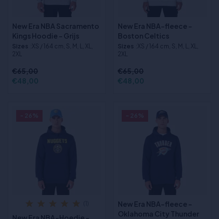
New Era NBA Sacramento
New Era NBA-fleece -
Kings Hoodie - Grijs
Boston Celtics
Sizes
:XS / 164 cm, S, M, L, XL,
Sizes
:XS / 164 cm, S, M, L, XL,
2XL
2XL
€65,00
€65,00
€48,00
€48,00
- 26%
- 26%
New Era NBA-fleece -
(1)
Oklahoma City Thunder
New Era NBA-Hoedje -