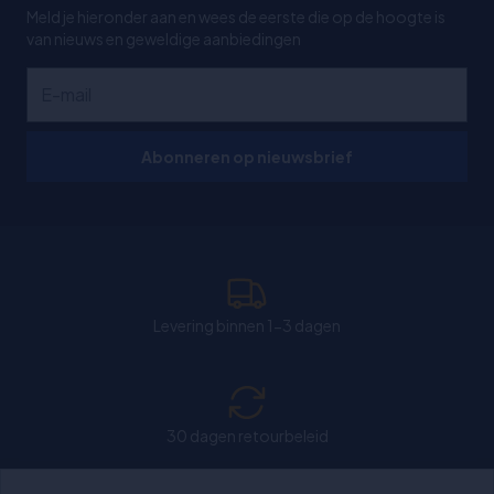
Meld je hieronder aan en wees de eerste die op de hoogte is
van nieuws en geweldige aanbiedingen
Abonneren op nieuwsbrief
Levering binnen 1-3 dagen
30 dagen retourbeleid