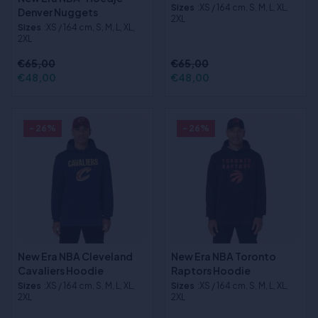
Sizes
:XS / 164 cm, S, M, L, XL,
Denver Nuggets
2XL
Sizes
:XS / 164 cm, S, M, L, XL,
2XL
€65,00
€65,00
€48,00
€48,00
- 26%
- 26%
New Era NBA Cleveland
New Era NBA Toronto
Cavaliers Hoodie
Raptors Hoodie
Sizes
:XS / 164 cm, S, M, L, XL,
Sizes
:XS / 164 cm, S, M, L, XL,
2XL
2XL