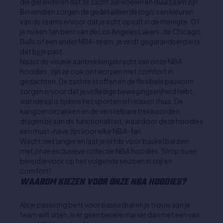
die garanderen dat ze zacht aanvoelen en duurzaam zijn.
Bovendien zorgen de gedetailleerde logo's en kleuren
van de teams ervoor dat je echt opvalt in de menigte. Of
je nu een fan bent van de Los Angeles Lakers, de Chicago
Bulls of een ander NBA-team, je vindt gegarandeerd iets
dat bij je past.
Naast de visuele aantrekkingskracht van onze NBA
hoodies, zijn ze ook ontworpen met comfort in
gedachten. De zachte stoffen en de flexibele pasvorm
zorgen ervoor dat je volledige bewegingsvrijheid hebt,
wat ideaal is tijdens het sporten of relaxen thuis. De
kangoeroezakken en de verstelbare trekkoorden
dragen bij aan de functionaliteit, waardoor deze hoodies
een must-have zijn voor elke NBA-fan.
Wacht niet langer en laat je liefde voor basketbal zien
met onze exclusieve collectie NBA hoodies. Shop nu en
bereid je voor op het volgende seizoen in stijl en
comfort!
WAAROM KIEZEN VOOR ONZE NBA HOODIES?
Als je passiong bent voor basketbal en je trouw aan je
team wilt uiten, is er geen betere manier dan met een van