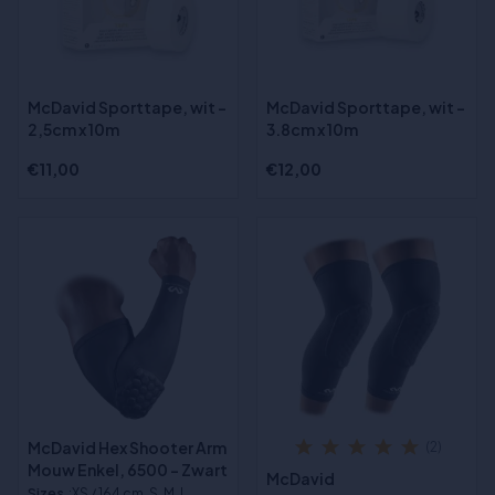
McDavid Sporttape, wit -
McDavid Sporttape, wit -
2,5cm x 10m
3.8cm x 10m
€11,00
€12,00
McDavid Hex Shooter Arm
(2)
Mouw Enkel, 6500 - Zwart
McDavid
Sizes
:XS / 164 cm, S, M, L