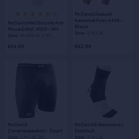
McDavid Zeskant
(3)
beenstuk Paar, 6446 -
McDavid Hex Shooter Arm
Blauw
Mouw Enkel, 6500 - Wit
Sizes
:S, M, L, XL
Sizes
:XS / 164 cm, S, M, L
€36,00
€52,00
McDavid
McDavid Enkelsleeve /
Compressieshort - Zwart
Elastisch
Sizes
:S, M, L, XL, 2XL
Sizes
:S, M, L, XL