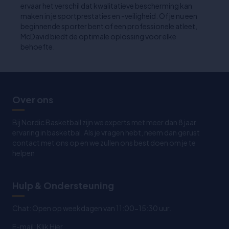
ervaar het verschil dat kwalitatieve bescherming kan
maken in je sportprestaties en -veiligheid. Of je nu een
beginnende sporter bent of een professionele atleet,
McDavid biedt de optimale oplossing voor elke
behoefte.
Over ons
Bij Nordic Basketball zijn we experts met meer dan 8 jaar
ervaring in basketbal. Als je vragen hebt, neem dan gerust
contact met ons op en we zullen ons best doen om je te
helpen
Hulp & Ondersteuning
Chat: Open op weekdagen van 11:00-15:30 uur.
E-mail:
Klik Hier