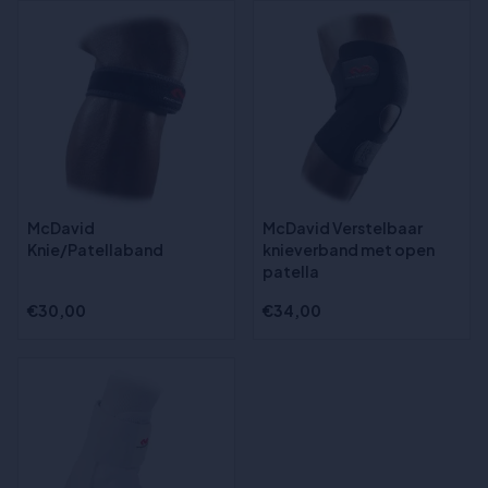
McDavid
McDavid Verstelbaar
Knie/Patellaband
knieverband met open
patella
€30,00
€34,00