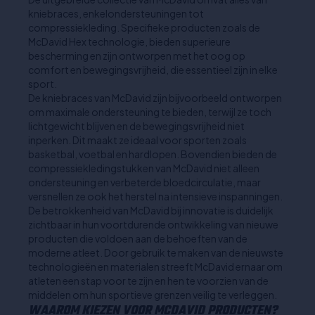
kniebraces, enkelondersteuningen tot
compressiekleding. Specifieke producten zoals de
McDavid Hex technologie, bieden superieure
bescherming en zijn ontworpen met het oog op
comfort en bewegingsvrijheid, die essentieel zijn in elke
sport.
De kniebraces van McDavid zijn bijvoorbeeld ontworpen
om maximale ondersteuning te bieden, terwijl ze toch
lichtgewicht blijven en de bewegingsvrijheid niet
inperken. Dit maakt ze ideaal voor sporten zoals
basketbal, voetbal en hardlopen. Bovendien bieden de
compressiekledingstukken van McDavid niet alleen
ondersteuning en verbeterde bloedcirculatie, maar
versnellen ze ook het herstel na intensieve inspanningen.
De betrokkenheid van McDavid bij innovatie is duidelijk
zichtbaar in hun voortdurende ontwikkeling van nieuwe
producten die voldoen aan de behoeften van de
moderne atleet. Door gebruik te maken van de nieuwste
technologieën en materialen streeft McDavid ernaar om
atleten een stap voor te zijn en hen te voorzien van de
middelen om hun sportieve grenzen veilig te verleggen.
WAAROM KIEZEN VOOR MCDAVID PRODUCTEN?