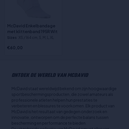
McDavid Enkelbandage
met klittenband 195R Wit
Sizes
:XS / 164 cm, S, M, L, XL
€60,00
ONTDEK DE WERELD VAN MCDAVID
McDavid staat wereldwijd bekend om zijn hoogwaardige
sportbeschermingsproducten, die zowel amateurs als
professionele atleten helpen hun prestaties te
verbeteren en blessures te voorkomen. Elk product van
McDavid is het resultaat van gedegen onderzoek en
innovatie, ontworpen om de perfecte balans tussen
bescherming en performance te bieden.
De uitgebreide collectie van McDavid omvat alles van