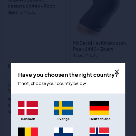
beenstuk 6446 - Rood
Sizes
:S, M, L, XL
McDavid Hex Kniekousen
Paar, 6440 - Zwart
Sizes
:M, L, XL
€52,00
€46,00
Have you choosen the right country?
If not, choose your country below
McDavid Schietmouwen
Paar 6566 - Rood
Sizes
:S/M, L/XL
Danmark
Sverige
Deutschland