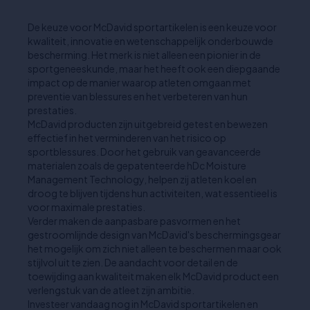
De keuze voor McDavid sportartikelen is een keuze voor
kwaliteit, innovatie en wetenschappelijk onderbouwde
bescherming. Het merk is niet alleen een pionier in de
sportgeneeskunde, maar het heeft ook een diepgaande
impact op de manier waarop atleten omgaan met
preventie van blessures en het verbeteren van hun
prestaties.
McDavid producten zijn uitgebreid getest en bewezen
effectief in het verminderen van het risico op
sportblessures. Door het gebruik van geavanceerde
materialen zoals de gepatenteerde hDc Moisture
Management Technology, helpen zij atleten koel en
droog te blijven tijdens hun activiteiten, wat essentieel is
voor maximale prestaties.
Verder maken de aanpasbare pasvormen en het
gestroomlijnde design van McDavid's beschermingsgear
het mogelijk om zich niet alleen te beschermen maar ook
stijlvol uit te zien. De aandacht voor detail en de
toewijding aan kwaliteit maken elk McDavid product een
verlengstuk van de atleet zijn ambitie.
Investeer vandaag nog in McDavid sportartikelen en