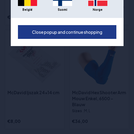
McDavid Ijszak 24x14 cm
België
Suomi
Norge
€36,00
€8,00
Close popup and continue shopping
McDavid Ijszak 24x14 cm
McDavid Hex Shooter Arm
Mouw Enkel, 6500 -
Blauw
Sizes
:M, L
€8,00
€36,00