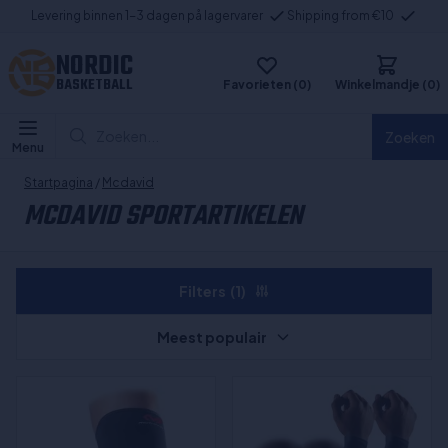
Levering binnen 1-3 dagen på lagervarer
Shipping from €10
NORDIC
BASKETBALL
Favorieten (0)
Winkelmandje (0)
Zoeken...
Zoeken
Menu
Startpagina
/
Mcdavid
MCDAVID SPORTARTIKELEN
Filters
(1)
Meest populair