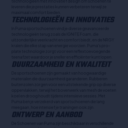
technologieën met innovatief design om schoenen te
leveren die je prestaties kunnen verbeteren terwijl ze
maximaal comfort bieden.
TECHNOLOGIEËN EN INNOVATIES
In Puma sportschoenen vind je diverse geavanceerde
technologieën terug zoals de IGNITE Foam, die
uitzonderlijke veerkracht en comfort biedt, en de NRGY
kralen die elke stap van energie voorzien. Puma's pro-
plate technologie zorgt voor een reflextoevoegende
teenafzet waardoor je sneller en efficiënter kunt lopen.
DUURZAAMHEID EN KWALITEIT
De sportschoenen zijn gemaakt van hoogwaardige
materialen die duurzaamheid garanderen. Rubberen
buitenzolen zorgen voor een uitstekende grip op diverse
oppervlakken, terwijl het bovenwerk van mesh de voeten
koel en droog houdt tijdens intensieve sessies. Met
Puma ben je verzekerd van sportschoenen die lang
meegaan, hoe intensief je trainingen ook zijn.
ONTWERP EN AANBOD
De Schoenen van Puma zijn beschikbaar in verschillende