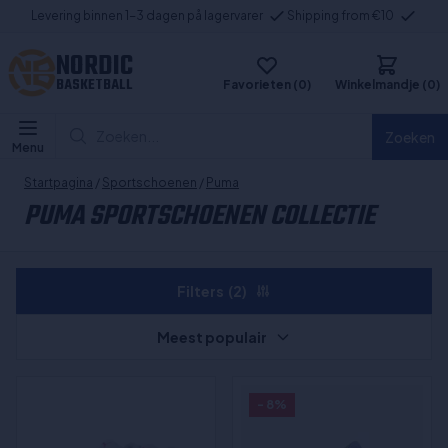
Levering binnen 1-3 dagen på lagervarer
Shipping from €10
NORDIC
BASKETBALL
Favorieten (0)
Winkelmandje (0)
Zoeken...
Zoeken
Menu
Startpagina
/
Sportschoenen
/
Puma
PUMA SPORTSCHOENEN COLLECTIE
Filters
(2)
Meest populair
- 8%