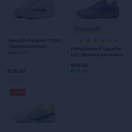
Out of stock
Puma All-Pro Nitro™ 2 Wit
(1)
- Basketbalschoen
PUMA Stewie 3 "Lace Em
Sizes
:40 ½
Up" - Basketbalschoenen
€129,63
€130,00
€119,00
- 26%