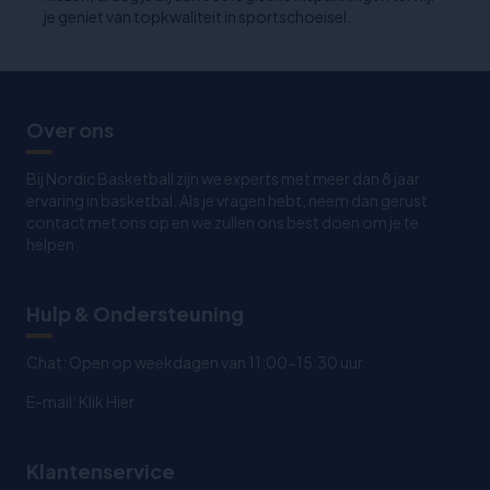
je geniet van topkwaliteit in sportschoeisel.
Over ons
Bij Nordic Basketball zijn we experts met meer dan 8 jaar
ervaring in basketbal. Als je vragen hebt, neem dan gerust
contact met ons op en we zullen ons best doen om je te
helpen
Hulp & Ondersteuning
Chat: Open op weekdagen van 11:00-15:30 uur.
E-mail:
Klik Hier
Klantenservice