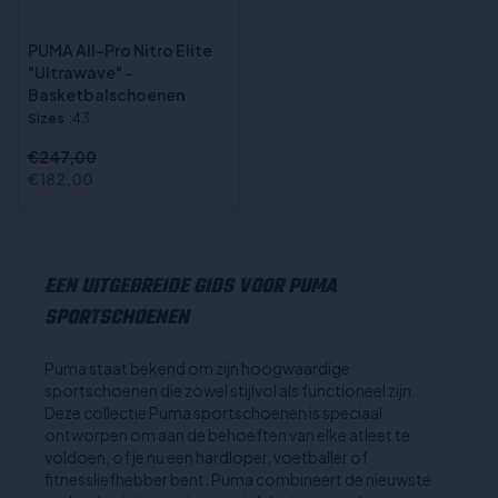
PUMA All-Pro Nitro Elite
"Ultrawave" -
Basketbalschoenen
Sizes
:43
€247,00
€182,00
EEN UITGEBREIDE GIDS VOOR PUMA
SPORTSCHOENEN
Puma staat bekend om zijn hoogwaardige
sportschoenen die zowel stijlvol als functioneel zijn.
Deze collectie Puma sportschoenen is speciaal
ontworpen om aan de behoeften van elke atleet te
voldoen, of je nu een hardloper, voetballer of
fitnessliefhebber bent. Puma combineert de nieuwste