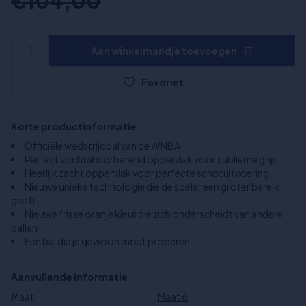
€104,00
Aan winkelmandje toevoegen
Favoriet
Korte productinformatie
Officiële wedstrijdbal van de WNBA
Perfect vochtabsorberend oppervlak voor sublieme grip
Heerlijk zacht oppervlak voor perfecte schotuitvoering
Nieuwe unieke technologie die de speler een groter bereik
geeft
Nieuwe frisse oranje kleur die zich onderscheidt van andere
ballen
Een bal die je gewoon moet proberen
Aanvullende informatie
Maat:
Maat 6