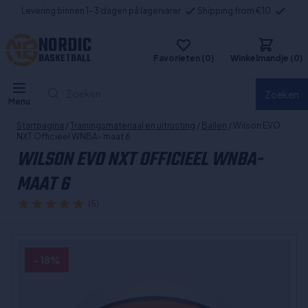
Levering binnen 1-3 dagen på lagervarer
Shipping from €10
NORDIC
BASKETBALL
Favorieten (0)
Winkelmandje (0)
Zoeken...
Zoeken
Menu
Startpagina
/
Trainingsmateriaal en uitrusting
/
Ballen
/ Wilson EVO
NXT Officieel WNBA- maat 6
WILSON EVO NXT OFFICIEEL WNBA-
MAAT 6
(5)
- 18%