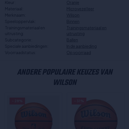
Kleur:
Oranje
Materiaal:
Microvezel leer
Merknaam:
Wilson
Speeloppervlak:
Binnen
Trainingsmateriaal en
Trainingsmateriaal en
uitrusting:
uitrusting
Subcategorie:
Ballen
Speciale aanbiedingen:
In de aanbieding
Voorraadstatus:
Op voorraad
ANDERE POPULAIRE KEUZES VAN
WILSON
- 28%
- 31%