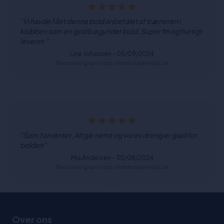
"Vi havde fået denne bold anbefalet af træneren i
klubben som en god b egynder bold. Super fin og hurtigt
leveret."
Line Johansen - 05/09/2024
Beoordeling van https://nordicbasketball.dk
"Som forventet. Alt gik nemt og vores dreng er glad for
bolden"
Mia Andersen - 30/08/2024
Beoordeling van https://nordicbasketball.dk
Over ons