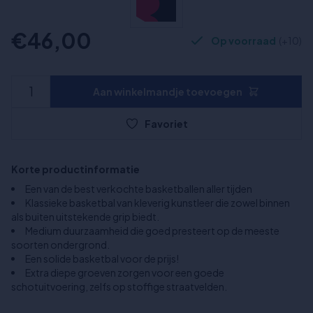
€46,00
Op voorraad
(+10)
Aan winkelmandje toevoegen
Favoriet
Korte productinformatie
Een van de best verkochte basketballen aller tijden
Klassieke basketbal van kleverig kunstleer die zowel binnen
als buiten uitstekende grip biedt.
Medium duurzaamheid die goed presteert op de meeste
soorten ondergrond.
Een solide basketbal voor de prijs!
Extra diepe groeven zorgen voor een goede
schotuitvoering, zelfs op stoffige straatvelden.