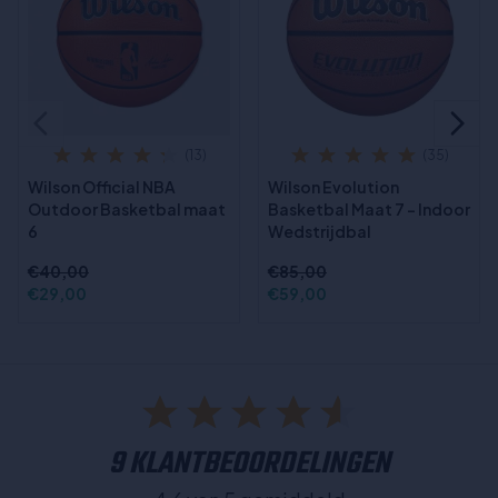
(13)
(35)
Wilson Official NBA
Wilson Evolution
Outdoor Basketbal maat
Basketbal Maat 7 – Indoor
6
Wedstrijdbal
€40,00
€85,00
€29,00
€59,00
9 KLANTBEOORDELINGEN