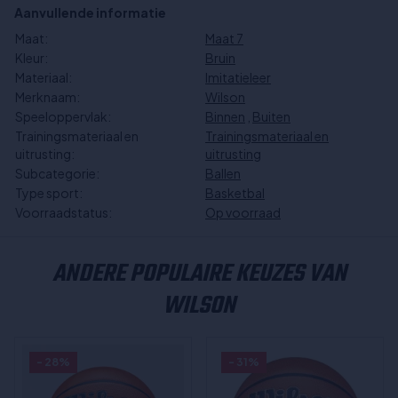
Aanvullende informatie
Maat:
Maat 7
Kleur:
Bruin
Materiaal:
Imitatieleer
Merknaam:
Wilson
Speeloppervlak:
Binnen
,
Buiten
Trainingsmateriaal en
Trainingsmateriaal en
uitrusting:
uitrusting
Subcategorie:
Ballen
Type sport:
Basketbal
Voorraadstatus:
Op voorraad
ANDERE POPULAIRE KEUZES VAN
WILSON
- 28%
- 31%