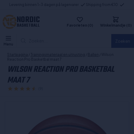
Levering binnen 1-3 dagen på lagervarer
Shipping from €10
NORDIC
BASKETBALL
Favorieten (0)
Winkelmandje (0)
Zoeken...
Zoeken
Menu
Startpagina
/
Trainingsmateriaal en uitrusting
/
Ballen
/ Wilson
Reaction Pro Basketbal maat 7
WILSON REACTION PRO BASKETBAL
MAAT 7
(9)