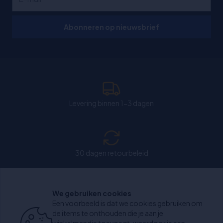
Abonneren op nieuwsbrief
Levering binnen 1-3 dagen
30 dagen retourbeleid
We gebruiken cookies
Chat: Open op weekdagen van 11:00-15:30 uur.
Een voorbeeld is dat we cookies gebruiken om
de items te onthouden die je aan je