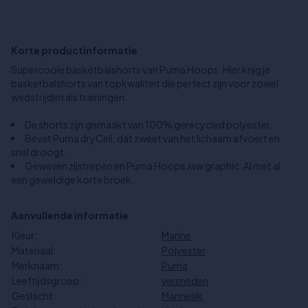
Korte productinformatie
Supercoole basketbalshorts van Puma Hoops. Hier krijg je
basketbalshorts van topkwaliteit die perfect zijn voor zowel
wedstrijden als trainingen.
De shorts zijn gemaakt van 100% gerecycled polyester.
Bevat Puma dryCell, dat zweet van het lichaam afvoert en
snel droogt.
Geweven zijstrepen en Puma Hoops Jaw graphic. Al met al
een geweldige korte broek.
Aanvullende informatie
Kleur:
Marine
Materiaal:
Polyester
Merknaam:
Puma
Leeftijdsgroep:
versneden
Geslacht:
Mannelijk