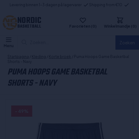
Levering binnen 1-3 dagen på lagervarer
Shipping from €10
NORDIC
BASKETBALL
Favorieten (0)
Winkelmandje (0)
Zoeken...
Zoeken
Menu
Startpagina
/
Kleding
/
Korte broek
/ Puma Hoops Game Basketbal
Shorts - Navy
PUMA HOOPS GAME BASKETBAL
SHORTS - NAVY
- 49%