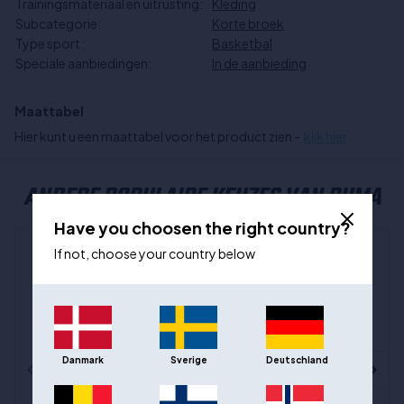
Trainingsmateriaal en uitrusting:
Kleding
Subcategorie:
Korte broek
Type sport:
Basketbal
Speciale aanbiedingen:
In de aanbieding
Maattabel
Hier kunt u een maattabel voor het product zien -
klik hier
ANDERE POPULAIRE KEUZES VAN PUMA
Have you choosen the right country?
If not, choose your country below
- 49%
Danmark
Sverige
Deutschland
Out of stock